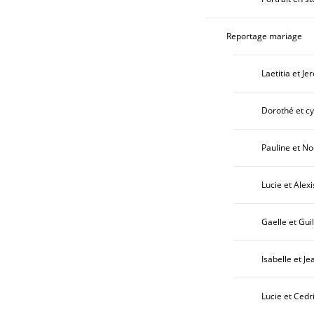
Reportage mariage
Laetitia et Je
Dorothé et cyr
Pauline et No
Lucie et Alexi
Gaelle et Gui
Isabelle et Je
Lucie et Cedr