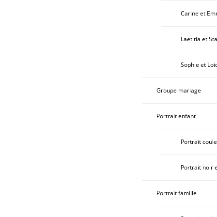
Carine et E
Laetitia et St
Sophie et Loi
Groupe mariage
Portrait enfant
Portrait coul
Portrait noir 
Portrait famille