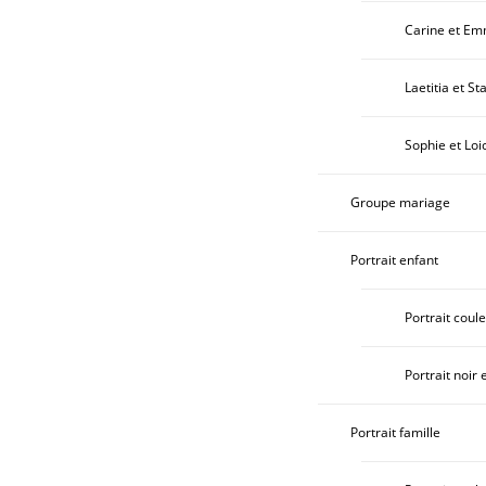
Carine et E
Laetitia et St
Sophie et Loi
Groupe mariage
Portrait enfant
Portrait coul
Portrait noir 
Portrait famille