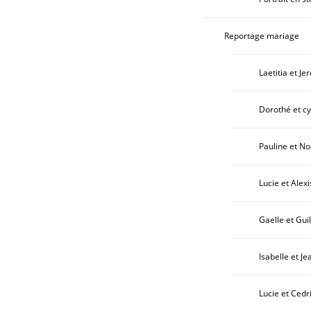
Reportage mariage
Laetitia et Je
Dorothé et cyr
Pauline et No
Lucie et Alexi
Gaelle et Gui
Isabelle et Je
Lucie et Cedr