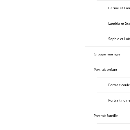
Carine et E
Laetitia et St
Sophie et Loi
Groupe mariage
Portrait enfant
Portrait coul
Portrait noir 
Portrait famille