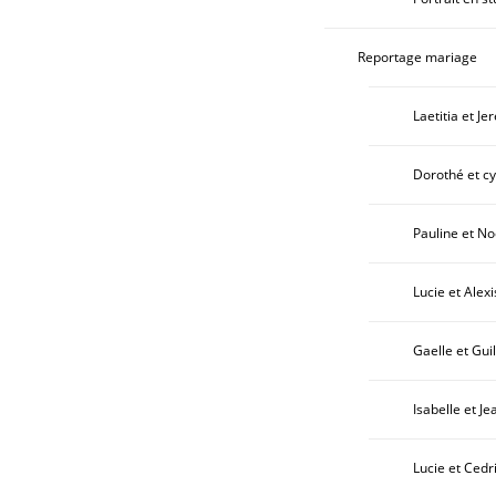
Reportage mariage
Laetitia et Je
Dorothé et cyr
Pauline et No
Lucie et Alexi
Gaelle et Gui
Isabelle et Je
Lucie et Cedr